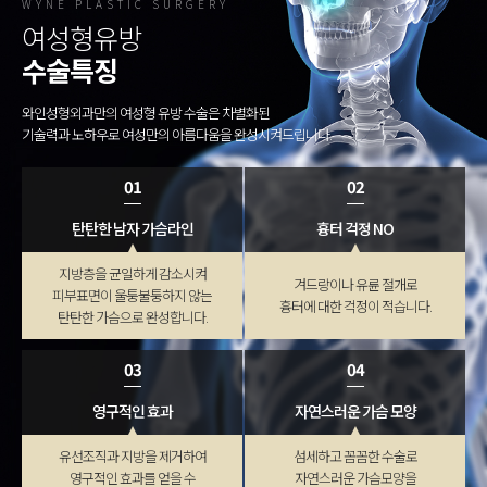
WYNE PLASTIC SURGERY
여성형유방
수술특징
와인성형외과만의 여성형 유방 수술은 차별화된
기술력과 노하우로 여성만의 아름다움을 완성시켜드립니다.
01
02
탄탄한 남자 가슴라인
흉터 걱정 NO
지방층을 균일하게 감소시켜
겨드랑이나 유륜 절개로
피부표면이 울퉁불퉁하지 않는
흉터에 대한 걱정이 적습니다.
탄탄한 가슴으로 완성합니다.
03
04
영구적인 효과
자연스러운 가슴 모양
유선조직과 지방을 제거하여
섬세하고 꼼꼼한 수술로
영구적인 효과를 얻을 수
자연스러운 가슴모양을