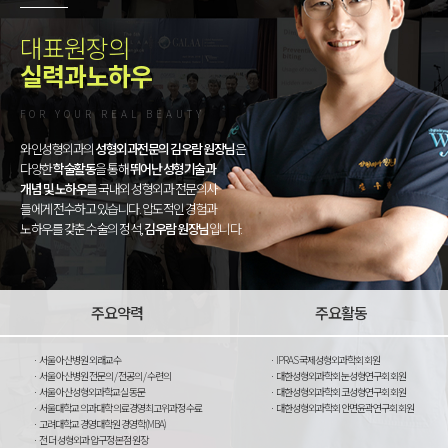
대표원장의
실력과노하우
FOR YOUR REAL BEAUTY
와인성형외과의
성형외과전문의 김우람 원장님
은
다양한
학술활동
을 통해
뛰어난 성형기술과
개념 및 노하우
를 국내외 성형외과 전문의사
들에게 전수하고 있습니다. 압도적인 경험과
노하우를 갖춘 수술의 정석,
김우람 원장님
입니다.
주요약력
주요활동
서울 아산병원 외래교수
IPRAS 국제성형외과학회 회원
서울 아산병원 전문의 / 전공의 / 수련의
대한성형외과학회 눈성형연구회 회원
서울 아산성형외과학교실 동문
대한성형외과학회 코성형연구회 회원
서울대학교 의과대학 의료경영최고위과정 수료
대한성형외과학회 안면윤곽연구회 회원
고려대학교 경영대학원 경영학(MBA)
전 더 성형외과 압구정 본점 원장