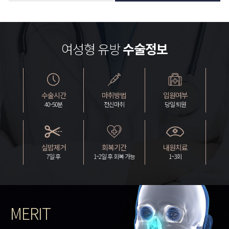
여성형 유방
수술정보
수술시간
마취방법
입원여부
40~50분
전신마취
당일 퇴원
실밥제거
회복기간
내원치료
7일 후
1~2일 후 회복 가능
1~3회
MERIT