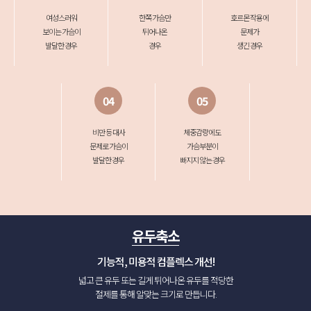
여성스러워
한쪽 가슴만
호르몬 작용에
보이는 가슴이
튀어나온
문제가
발달한 경우
경우
생긴 경우
04
05
비만 등 대사
체중감량에도
문제로 가슴이
가슴부분이
발달한 경우
빠지지 않는 경우
유두축소
기능적, 미용적 컴플렉스 개선
!
넓고 큰 유두 또는 길게 튀어나온 유두를 적당한
절제를 통해 알맞는 크기로 만듭니다.