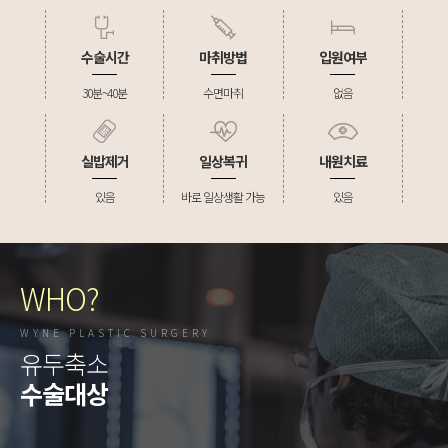
수술시간
마취방법
입원여부
30분~40분
수면마취
없음
실밥제거
일상복귀
내원치료
있음
바로 일상생활 가능
있음
WHO?
WYNE PLASTIC SURGERY
유두축소
수술대상