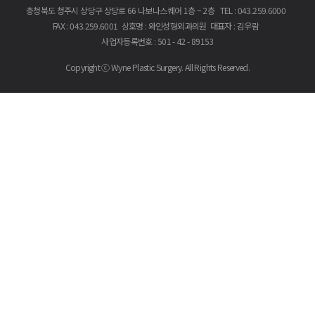
충청북도 청주시 상당구 상당로 66 나보나스퀘어 1층 ~ 2층
TEL
043.259.6000
FAX
043.259.6001
상호명
와인성형외과의원
대표자
김우람
사업자등록번호
501 - 42 - 89153
Copyright ⓒ Wyne Plastic Surgery. All Rights Reserved.