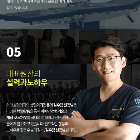
레이션을 진행하여 수술 후의 모습 을 미리 예측
할 수 있습니다.
05
대표원장의
실력과노하우
FOR YOUR REAL BEAUTY
와인성형외과의
성형외과전문의 김우람 원장님
은
다양한
학술활동
을 통해
뛰어난 성형기술과
개념 및 노하우
를 국내외 성형외과 전문의사
들에게 전수하고 있습니다. 압도적인 경험과
노하우를 갖춘 수술의 정석,
김우람 원장님
입니다.