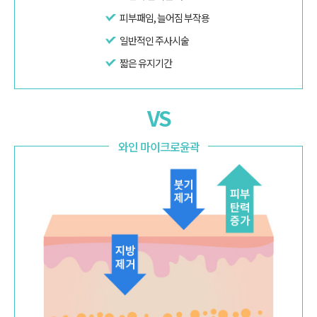
피부패임, 늘어짐 부작용
일반적인 주사시술
짧은 유지기간
와인 마이크로윤곽