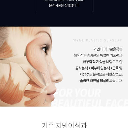
윤곽 시술을 진행합니다.
WYNE PLASTIC SURGERY
와인 마이크로윤곽
은
와인성형외과만의 특별한 기술력과
해부학적 지식을
바탕으로 한
골격분석 + 피부타입분석 +근육 및
지방 정밀분석
으로
자연스럽고,
슬림한 라인을 되살려
드립니다.
기존 지방이식과