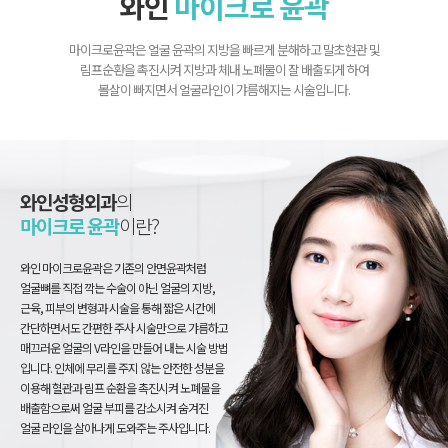
와인
마이크로 윤곽
마이크로윤곽은 얼굴 윤곽의 지방을 빠르게 분해하고 말초현관 및
림프순환을 촉진시켜 지방과 체내 노폐물이 잘 배출되게 하여
볼살이 빠지면서 얼굴라인이 갸름해지는 시술입니다.
와인성형외과
의
마이크로 윤곽
이란?
와인 마이크로윤곽은 기존의 안면윤곽처럼
얼굴뼈를 직접 깍는 수술이 아닌 얼굴의 지방,
근육, 피부의 변형과 시술을 통해 짧은 시간에
간단하면서도 간편한 주사 시술만으로 갸름하고
매끄러운 얼굴의 V라인을 만들어 내는 시술 방법
입니다. 인체에 무리를 주지 않는 안전한 성분을
이용해 혈관과 림프 순환을 촉진시켜 노폐물을
배출함으로써 얼굴 부피를 감소시켜 숨겨진
얼굴 라인을 살아나게 도와주는 주사입니다.