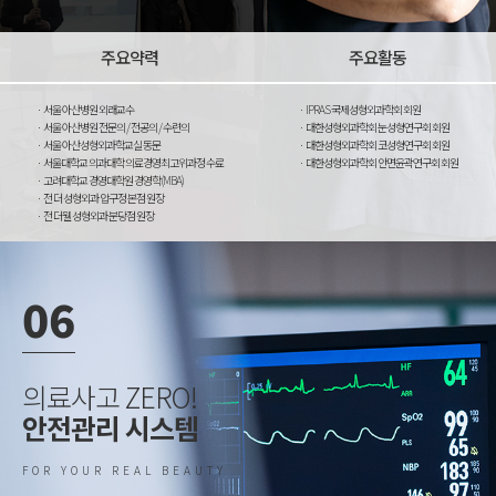
주요약력
주요활동
서울 아산병원 외래교수
IPRAS 국제성형외과학회 회원
서울 아산병원 전문의 / 전공의 / 수련의
대한성형외과학회 눈성형연구회 회원
서울 아산성형외과학교실 동문
대한성형외과학회 코성형연구회 회원
서울대학교 의과대학 의료경영최고위과정 수료
대한성형외과학회 안면윤곽연구회 회원
고려대학교 경영대학원 경영학(MBA)
전 더 성형외과 압구정 본점 원장
전 더웰 성형외과 분당점 원장
06
의료사고 ZERO
!
안전관리 시스템
FOR YOUR REAL BEAUTY