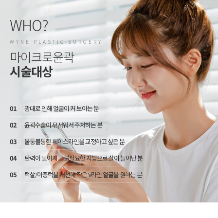
WHO?
WYNE PLASTIC SURGERY
마이크로윤곽
시술대상
01
광대로 인해 얼굴이 커 보이는 분
02
윤곽수술이 무서워서 주저하는 분
03
울퉁불퉁한 페이스라인을 교정하고 싶은 분
04
탄력이 떨어지고 불필요한 지방으로 살이 늘어난 분
05
턱살/이중턱을 개선해 작은 V라인 얼굴을 원하는 분