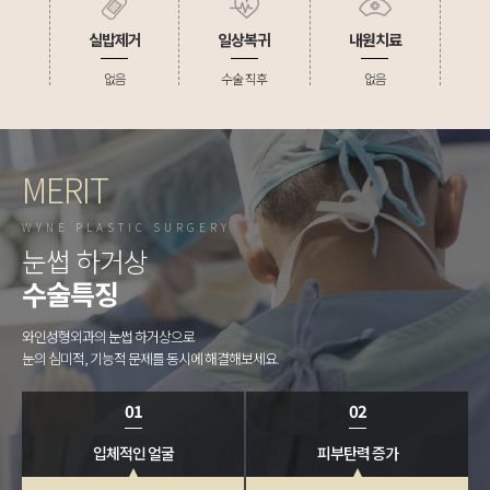
실밥제거
일상복귀
내원치료
없음
수술 직후
없음
MERIT
WYNE PLASTIC SURGERY
눈썹 하거상
수술특징
와인성형외과의 눈썹 하거상으로
눈의 심미적, 기능적 문제를 동시에 해결해보세요.
01
02
입체적인 얼굴
피부탄력 증가