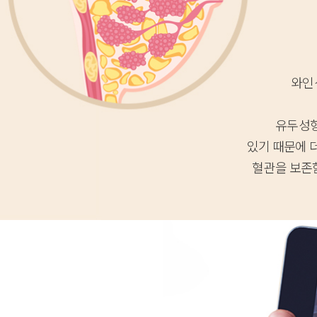
와인
유두성형
있기 때문에 
혈관을 보존