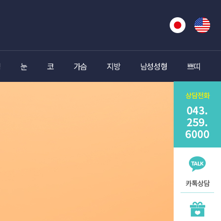
팅
눈
코
가슴
지방
남성성형
쁘띠