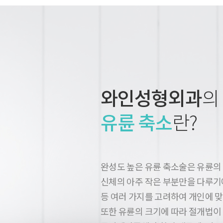
와인성형외과
의
유륜 축소
란?
완성도 높은 유륜 축소술은 유륜의
신체의 아주 작은 부분만을 다루기에
등 여러 가지를 고려하여 개인에 
또한 유륜의 크기에 따라 절개법이