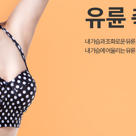
유륜
내 가슴과 조화로운 유륜
내 가슴에 어울리는 유륜