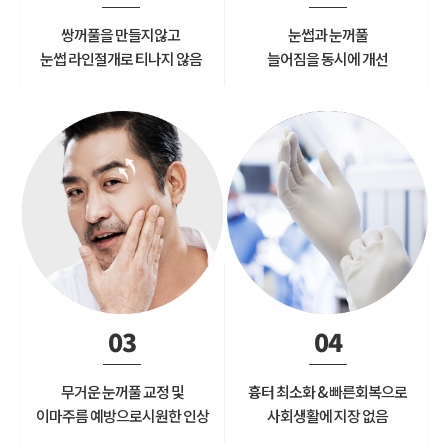
쌍꺼풀을 만들지않고
눈썹과 눈꺼풀
눈썹 라인절개로 티나지 않음
늘어짐을 동시에 개선
03
04
무거운 눈꺼풀 교정 및
흉터 최소화 & 빠른회복으로
이마주름 예방으로시원한 인상
사회생활에 지장 없음