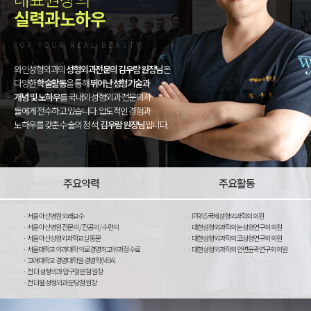
실력과노하우
FOR YOUR REAL BEAUTY
와인성형외과의
성형외과전문의 김우람 원장님
은
다양한
학술활동
을 통해
뛰어난 성형기술과
개념 및 노하우
를 국내외 성형외과 전문의사
들에게 전수하고 있습니다. 압도적인 경험과
노하우를 갖춘 수술의 정석,
김우람 원장님
입니다.
주요약력
주요활동
서울 아산병원 외래교수
IPRAS 국제성형외과학회 회원
서울 아산병원 전문의 / 전공의 / 수련의
대한성형외과학회 눈성형연구회 회원
서울 아산성형외과학교실 동문
대한성형외과학회 코성형연구회 회원
서울대학교 의과대학 의료경영최고위과정 수료
대한성형외과학회 안면윤곽연구회 회원
고려대학교 경영대학원 경영학(MBA)
전 더 성형외과 압구정 본점 원장
전 더웰 성형외과 분당점 원장