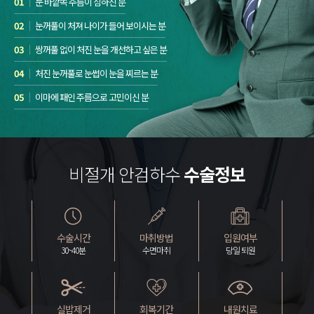
01
눈 바깥쪽 주름이 심하신 분
02
눈꺼풀이 처져 나이가 들어 보이시는 분
03
쌍꺼풀 없이 처진 눈을 개선하고 싶은 분
04
처진 눈꺼풀로 눈썹이 눈을 찌르는 분
05
이마에 패인 주름으로 고민이신 분
비절개 안검하수
수술정보
수술시간
마취방법
입원여부
30~40분
수면마취
당일 퇴원
실밥제거
회복기간
내원치료