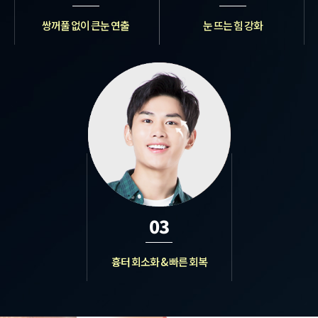
쌍꺼풀 없이 큰눈 연출
눈 뜨는 힘 강화
03
흉터 회소화 & 빠른 회복