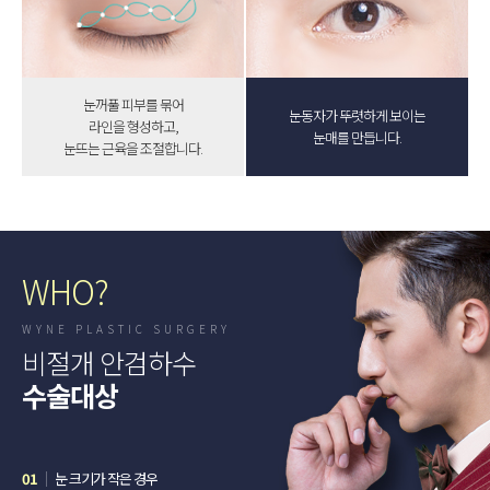
눈꺼풀 피부를 묶어
눈동자가 뚜렷하게 보이는
라인을 형성하고,
눈매를 만듭니다.
눈뜨는 근육을 조절합니다.
WHO?
WYNE PLASTIC SURGERY
비절개 안검하수
수술대상
01
눈 크기가 작은 경우