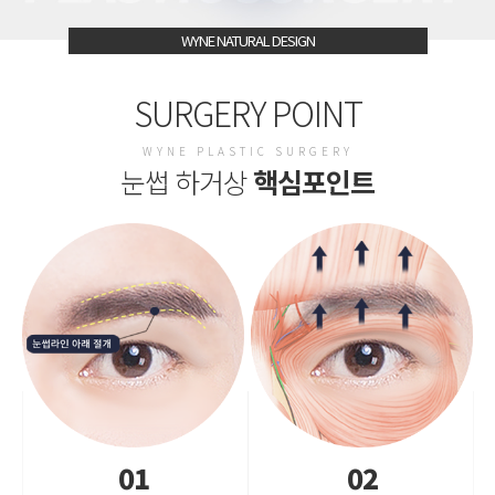
WYNE NATURAL DESIGN
SURGERY POINT
WYNE PLASTIC SURGERY
눈썹 하거상
핵심포인트
01
02