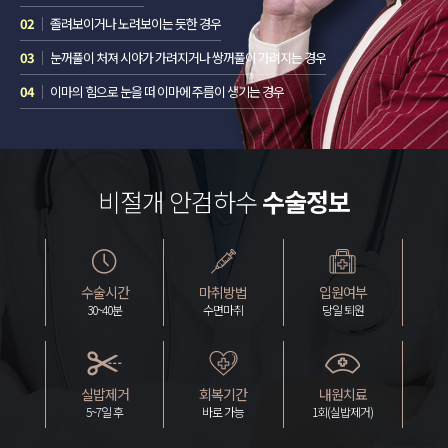
02
졸려보이거나 노려보이는 듯한 경우
03
눈꺼풀이 처져 시야가 가려지거나 쌍꺼풀이 가려지는 경우
04
이마의 힘으로 눈을 떠 이마에 주름이 생기는 경우
비절개 안검하수
수술정보
수술시간
마취방법
입원여부
30~40분
수면마취
당일 퇴원
실밥제거
회복기간
내원치료
5~7일 후
바로 가능
1회(실밥제거)